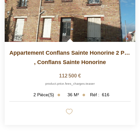
Appartement Conflans Sainte Honorine 2 Pièce(s) 35.61 M2
,
Conflans Sainte Honorine
112 500 €
product.price.fees_charges.teaser
36
M²
Réf :
616
2
Pièce(s)