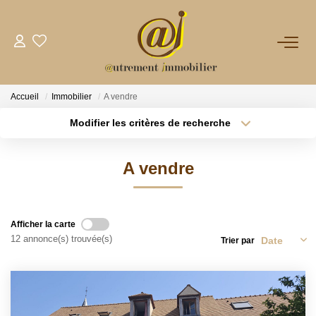
NOTRE AGENCE
Accueil
Immobilier
A vendre
VENTES
Modifier les critères de recherche
Type de transaction
Localisation
Acheter
Localisation
LOCATIONS
A vendre
Type de bien
Sélectionnez...
Surface min
GESTION
Plus de critères
Budget max
Afficher la carte
NOS PLUS
12 annonce(s) trouvée(s)
Trier par
Créer une alerte
CONTACT