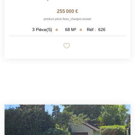
255 000 €
product.price.fees_charges.teaser
68
M²
Réf :
626
3
Pièce(s)