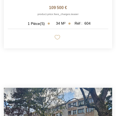
109 500 €
product.price.fees_charges.teaser
34
M²
Réf :
604
1
Pièce(s)