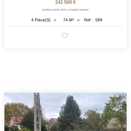
241 500 €
product.price.fees_charges.teaser
74
M²
Réf :
589
4
Pièce(s)