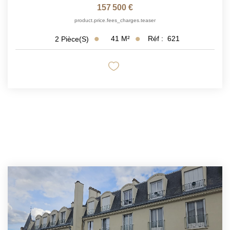
157 500 €
product.price.fees_charges.teaser
41
M²
Réf :
621
2
Pièce(s)