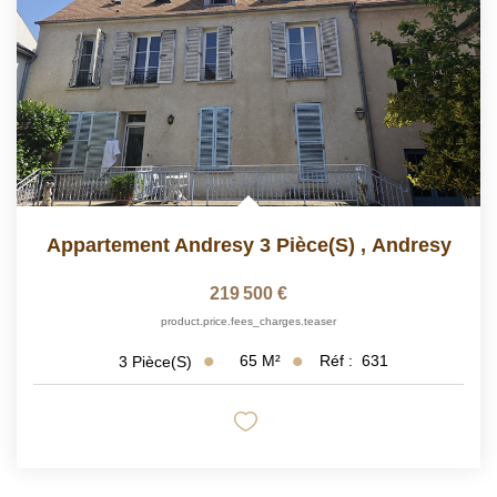
Appartement Andresy 3 Pièce(s)
,
Andresy
219 500 €
product.price.fees_charges.teaser
65
M²
Réf :
631
3
Pièce(s)