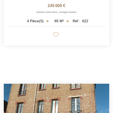
245 000 €
product.price.fees_charges.teaser
85
M²
Réf :
622
4
Pièce(s)