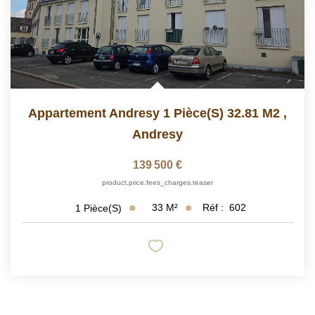
Appartement Andresy 1 Pièce(s) 32.81 M2
,
Andresy
139 500 €
product.price.fees_charges.teaser
33
M²
Réf :
602
1
Pièce(s)