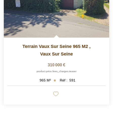
Terrain Vaux Sur Seine 965 M2
,
Vaux Sur Seine
310 000 €
product.price.fees_charges.teaser
Réf :
591
965
M²