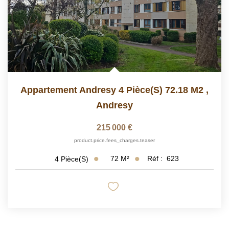
Appartement Andresy 4 Pièce(s) 72.18 M2
,
Andresy
215 000 €
product.price.fees_charges.teaser
72
M²
Réf :
623
4
Pièce(s)