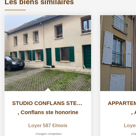
Les biens similaires
STUDIO CONFLANS STE HONORINE - 1 pièce(s) - 24.13 m2
,
Conflans ste honorine
,
Loyer 587 €/mois
Loye
charges comprises
cha