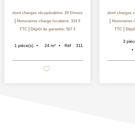
dont charges récupérables: 20 €/mois
dont charges r
|
|
Honoraires charge locataire: 314 €
Honoraires c
|
|
TTC
Dépôt de garantie: 567 €
TTC
Dépôt
3
pièc
24
m²
Réf :
311
1
pièce(s)