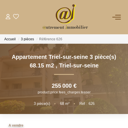
NOTRE AGENCE
Accueil
3 pièces
Référence 626
VENTES
Appartement Triel-sur-seine 3 pièce(s)
LOCATIONS
68.15 m2
,
Triel-sur-seine
GESTION
255 000 €
product.price.fees_charges.teaser
NOS PLUS
3
pièce(s)
•
68
m²
•
Réf : 626
CONTACT
A vendre