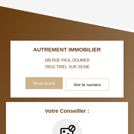
TAUX DE PROPRIÉTAIRES
TAUX D'HABITATION
TAXE FONCIÈRE
PART DES MÉNAGES SANS
VOITURE
DISTANCE DE L'AÉROPORT :
SUPERFICIE :
AUTREMENT IMMOBILIER
RÉSULTATS DES LYCÉES
ECOLES ET CRÈCHES
188 RUE PAUL DOUMER
78510
TRIEL SUR SEINE
RESTAURANTS ET CAFÉS
COMMERCES
Nous écrire
Voir le numéro
MÉDECINS
Votre Conseiller :