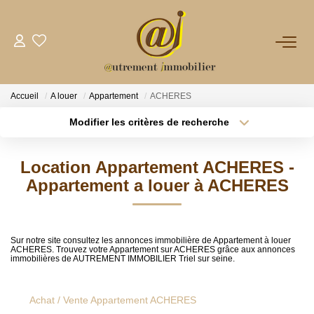
NOTRE AGENCE
Accueil
A louer
Appartement
ACHERES
VENTES
Modifier les critères de recherche
Type de transaction
Localisation
Acheter
Localisation
LOCATIONS
Location Appartement ACHERES -
Type de bien
Sélectionnez...
Surface min
Appartement a louer à ACHERES
GESTION
Plus de critères
Budget max
NOS PLUS
Sur notre site consultez les annonces immobilière de Appartement à louer
ACHERES. Trouvez votre Appartement sur ACHERES grâce aux annonces
Créer une alerte
immobilières de AUTREMENT IMMOBILIER Triel sur seine.
CONTACT
Achat / Vente Appartement ACHERES