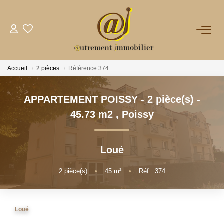
NOTRE AGENCE
Accueil
2 pièces
Référence 374
VENTES
APPARTEMENT POISSY - 2 pièce(s) -
LOCATIONS
45.73 m2
,
Poissy
GESTION
Loué
NOS PLUS
2
pièce(s)
•
45
m²
•
Réf : 374
CONTACT
Loué