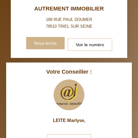
DISTANCE DE L'AÉROPORT :
SUPERFICIE :
AUTREMENT IMMOBILIER
RÉSULTATS DES LYCÉES
ECOLES ET CRÈCHES
188 RUE PAUL DOUMER
78510
TRIEL SUR SEINE
RESTAURANTS ET CAFÉS
COMMERCES
Nous écrire
Voir le numéro
MÉDECINS
Votre Conseiller :
LEITE Marlyse
,