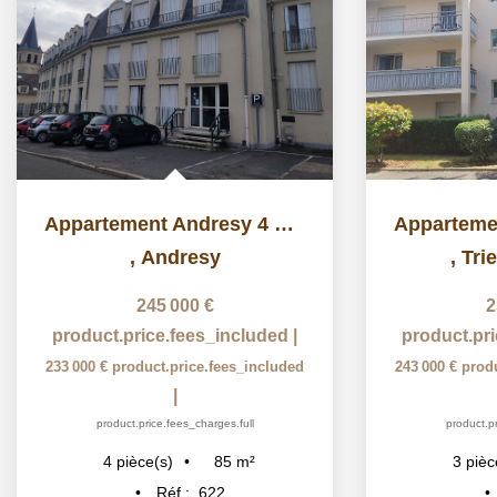
Appartement Andresy 4 pièce(s) 84.80 m2
,
Andresy
,
Tri
245 000 €
2
product.price.fees_included
|
product.pr
233 000 €
product.price.fees_included
243 000 €
prod
|
product.price.fees_charges.full
product.pr
85
m²
4
pièce(s)
3
pièc
Réf :
622