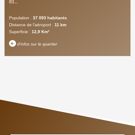
83...
Population :
37 093 habitants
Distance de l'aéroport :
11 km
Superficie :
12,9 Km²
+
d'infos sur le quartier
DENSITÉ DE POPULATION
ENFANTS ET ADOLESCENTS
AGE MOYEN
REVENU MENSUEL PAR
MÉNAGE
TAUX DE PROPRIÉTAIRES
TAUX D'HABITATION
TAXE FONCIÈRE
PART DES MÉNAGES SANS
VOITURE