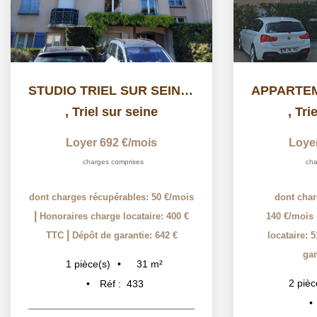
STUDIO TRIEL SUR SEINE - 1 pièce(s) - 30.76 m2
,
Triel sur seine
,
Tri
Loyer 692 €/mois
Loye
charges comprises
cha
dont charges récupérables: 50 €/mois
dont char
|
Honoraires charge locataire: 400 €
140 €/mois
|
TTC
Dépôt de garantie: 642 €
locataire: 
gar
31
m²
1
pièce(s)
2
pièc
Réf :
433