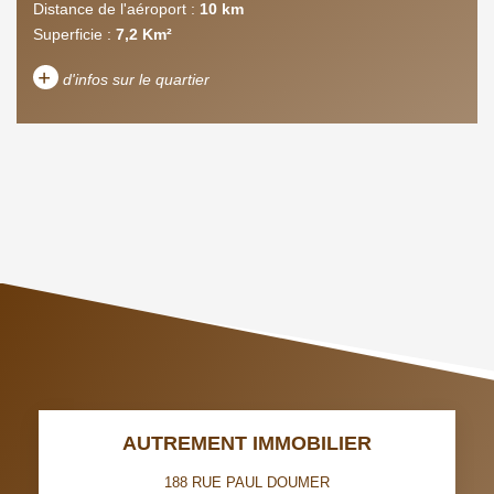
Distance de l'aéroport :
10 km
Superficie :
7,2 Km²
+
d'infos sur le quartier
DENSITÉ DE POPULATION
ENFANTS ET ADOLESCENTS
AGE MOYEN
REVENU MENSUEL PAR
MÉNAGE
TAUX DE PROPRIÉTAIRES
TAUX D'HABITATION
TAXE FONCIÈRE
PART DES MÉNAGES SANS
VOITURE
DISTANCE DE L'AÉROPORT :
SUPERFICIE :
AUTREMENT IMMOBILIER
RÉSULTATS DES LYCÉES
ECOLES ET CRÈCHES
188 RUE PAUL DOUMER