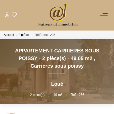
NOTRE AGENCE
Accueil
2 pièces
Référence 236
VENTES
APPARTEMENT CARRIERES SOUS
LOCATIONS
POISSY - 2 pièce(s) - 49.05 m2
,
Carrieres sous poissy
GESTION
Loué
NOS PLUS
2
pièce(s)
•
49
m²
•
Réf : 236
CONTACT