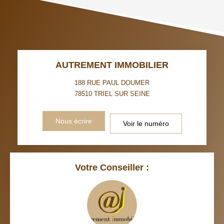
TAXE FONCIÈRE
PART DES MÉNAGES SANS
VOITURE
DISTANCE DE L'AÉROPORT :
SUPERFICIE :
AUTREMENT IMMOBILIER
RÉSULTATS DES LYCÉES
ECOLES ET CRÈCHES
188 RUE PAUL DOUMER
78510
TRIEL SUR SEINE
RESTAURANTS ET CAFÉS
COMMERCES
Nous écrire
Voir le numéro
MÉDECINS
Votre Conseiller :