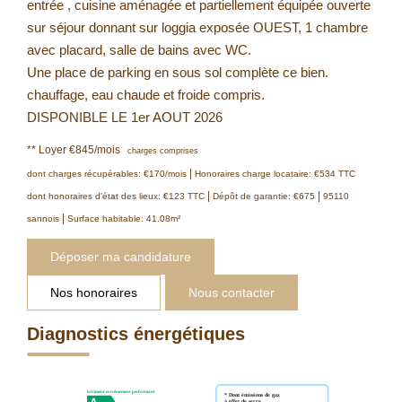
entrée , cuisine aménagée et partiellement équipée ouverte
sur séjour donnant sur loggia exposée OUEST, 1 chambre
avec placard, salle de bains avec WC.
Une place de parking en sous sol complète ce bien.
chauffage, eau chaude et froide compris.
DISPONIBLE LE 1er AOUT 2026
**
Loyer €845/mois
charges comprises
|
dont charges récupérables: €170/mois
Honoraires charge locataire: €534 TTC
|
|
dont honoraires d'état des lieux: €123 TTC
Dépôt de garantie: €675
95110
|
sannois
Surface habitable: 41.08m²
Déposer ma candidature
Nos honoraires
Nous contacter
Diagnostics énergétiques