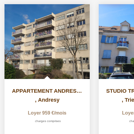
APPARTEMENT ANDRESY - 2 pièce(s) - 53.39 m2
,
Andresy
,
Tri
Loyer 959 €/mois
Loye
charges comprises
cha