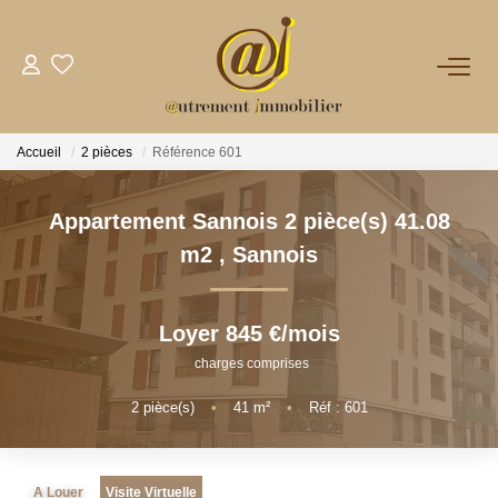
NOTRE AGENCE
Accueil
2 pièces
Référence 601
VENTES
Appartement Sannois 2 pièce(s) 41.08
LOCATIONS
m2
,
Sannois
GESTION
Loyer 845 €/mois
charges comprises
NOS PLUS
2
pièce(s)
•
41
m²
•
Réf : 601
CONTACT
A Louer
Visite Virtuelle