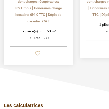
dont charges récupérables:
dont charges r
|
|
185 €/mois
Honoraires charge
Honoraires c
|
|
locataire: 694 € TTC
Dépôt de
TTC
Dépôt
garantie: 774 €
1
pièc
53
m²
2
pièce(s)
Réf :
277
Les calculatrices