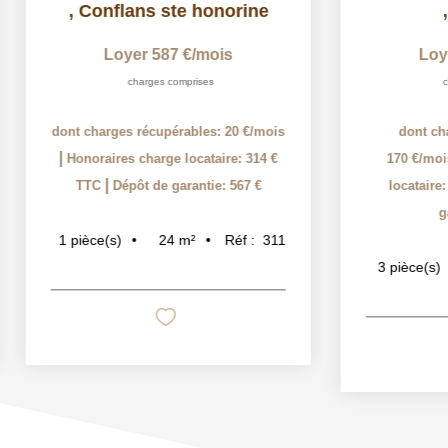
,
Conflans ste honorine
,
Loyer 587 €/mois
Loye
charges comprises
cha
dont charges récupérables: 20 €/mois
dont char
|
Honoraires charge locataire: 314 €
170 €/mois
|
TTC
Dépôt de garantie: 567 €
locataire: 
gar
24
m²
Réf :
311
1
pièce(s)
3
pièce(s)