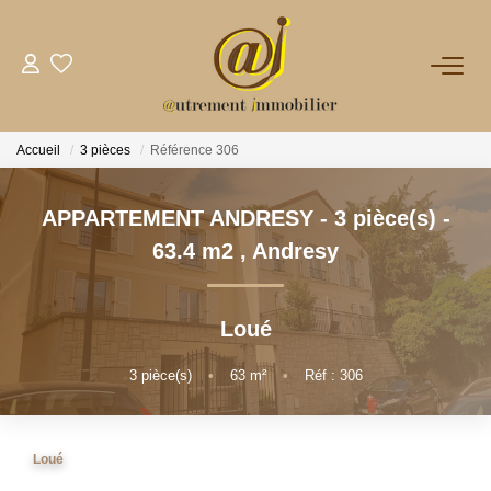
NOTRE AGENCE
Accueil
3 pièces
Référence 306
VENTES
APPARTEMENT ANDRESY - 3 pièce(s) -
LOCATIONS
63.4 m2
,
Andresy
GESTION
Loué
NOS PLUS
3
pièce(s)
•
63
m²
•
Réf : 306
CONTACT
Loué