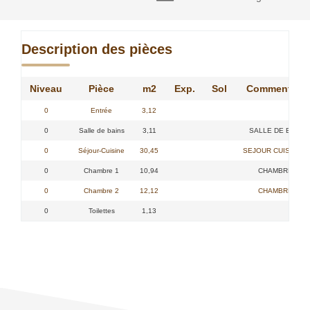
Description des pièces
Niveau
Pièce
m2
Exp.
Sol
Commentair
0
Entrée
3,12
0
Salle de bains
3,11
SALLE DE BAINS 
0
Séjour-Cuisine
30,45
SEJOUR CUISINE U
0
Chambre 1
10,94
CHAMBRE 1 -
0
Chambre 2
12,12
CHAMBRE 2 -
0
Toilettes
1,13