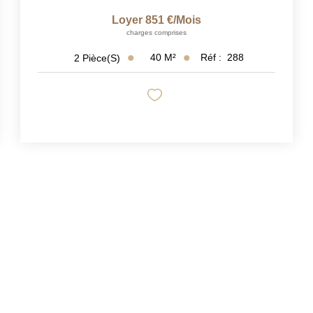
Loyer 851 €/mois
charges comprises
40
M²
Réf :
288
2
Pièce(s)