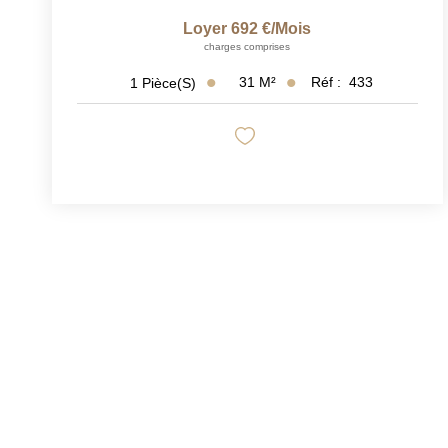
Loyer 692 €/mois
charges comprises
31
M²
Réf :
433
1
Pièce(s)