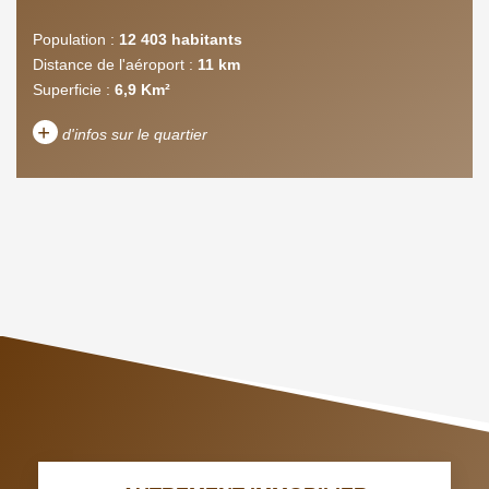
Population :
12 403 habitants
Distance de l'aéroport :
11 km
Superficie :
6,9 Km²
+
d'infos sur le quartier
DENSITÉ DE POPULATION
ENFANTS ET ADOLESCENTS
AGE MOYEN
REVENU MENSUEL PAR
MÉNAGE
TAUX DE PROPRIÉTAIRES
TAUX D'HABITATION
TAXE FONCIÈRE
PART DES MÉNAGES SANS
VOITURE
DISTANCE DE L'AÉROPORT :
SUPERFICIE :