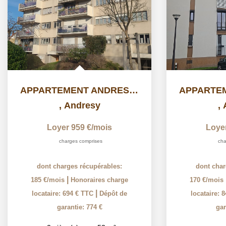
APPARTEMENT ANDRESY - 2 pièce(s) - 53.39 m2
,
Andresy
,
Loyer 959 €/mois
Loye
charges comprises
cha
dont charges récupérables:
dont char
|
185 €/mois
Honoraires charge
170 €/mois
|
locataire: 694 € TTC
Dépôt de
locataire: 
garantie: 774 €
gar