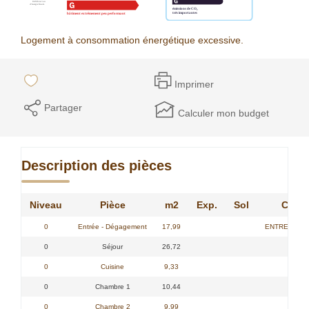
Logement à consommation énergétique excessive.
Imprimer
Partager
Calculer mon budget
Description des pièces
Niveau
Pièce
m2
Exp.
Sol
Comm
0
Entrée - Dégagement
17,99
ENTREE SUR
0
Séjour
26,72
0
Cuisine
9,33
0
Chambre 1
10,44
CHAM
0
Chambre 2
9,99
CHAM