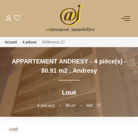
NOTRE AGENCE
Accueil
4 pièces
Référence 27
VENTES
APPARTEMENT ANDRESY - 4 pièce(s) -
LOCATIONS
80.91 m2
,
Andresy
GESTION
Loué
NOS PLUS
4
pièce(s)
•
80
m²
•
Réf : 27
CONTACT
Loué