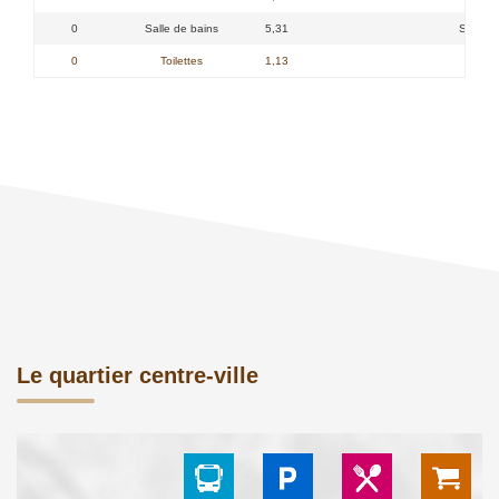
0
Salle de bains
5,31
SALLE 
0
Toilettes
1,13
Le quartier centre-ville