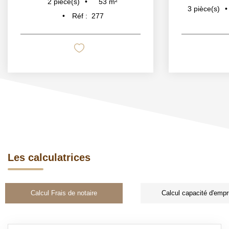
53
m²
2
pièce(s)
3
pièce(s)
Réf :
277
Les calculatrices
Calcul Frais de notaire
Calcul capacité d'empr