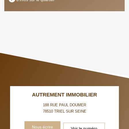
DENSITÉ DE POPULATION
ENFANTS ET ADOLESCENTS
AGE MOYEN
REVENU MENSUEL PAR
MÉNAGE
TAUX DE PROPRIÉTAIRES
TAUX D'HABITATION
TAXE FONCIÈRE
PART DES MÉNAGES SANS
VOITURE
DISTANCE DE L'AÉROPORT :
SUPERFICIE :
AUTREMENT IMMOBILIER
RÉSULTATS DES LYCÉES
ECOLES ET CRÈCHES
188 RUE PAUL DOUMER
78510
TRIEL SUR SEINE
RESTAURANTS ET CAFÉS
COMMERCES
Nous écrire
Voir le numéro
MÉDECINS