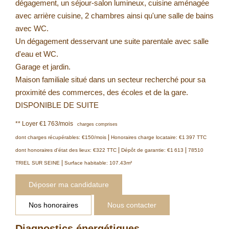
dégagement, un séjour-salon lumineux, cuisine aménagée
avec arrière cuisine, 2 chambres ainsi qu'une salle de bains
avec WC.
Un dégagement desservant une suite parentale avec salle
d'eau et WC.
Garage et jardin.
Maison familiale situé dans un secteur recherché pour sa
proximité des commerces, des écoles et de la gare.
DISPONIBLE DE SUITE
**
Loyer €1 763/mois
charges comprises
|
dont charges récupérables: €150/mois
Honoraires charge locataire: €1 397 TTC
|
|
dont honoraires d'état des lieux: €322 TTC
Dépôt de garantie: €1 613
78510
|
TRIEL SUR SEINE
Surface habitable: 107.43m²
Déposer ma candidature
Nos honoraires
Nous contacter
Diagnostics énergétiques