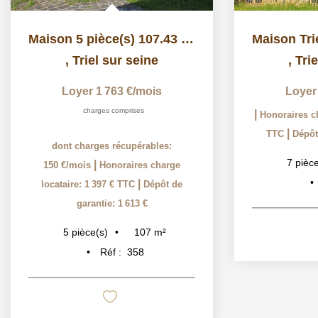
Maison 5 pièce(s) 107.43 m2
,
Triel sur seine
,
Tri
Loyer 1 763 €/mois
Loyer
charges comprises
|
Honoraires ch
|
TTC
Dépôt
dont charges récupérables:
7
pièce
|
150 €/mois
Honoraires charge
|
locataire: 1 397 € TTC
Dépôt de
garantie: 1 613 €
107
m²
5
pièce(s)
Réf :
358