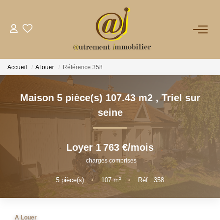
NOTRE AGENCE
Accueil
A louer
Référence 358
VENTES
Maison 5 pièce(s) 107.43 m2
,
Triel sur
LOCATIONS
seine
GESTION
Loyer 1 763 €/mois
charges comprises
NOS PLUS
5
pièce(s)
•
107
m²
•
Réf : 358
CONTACT
A Louer