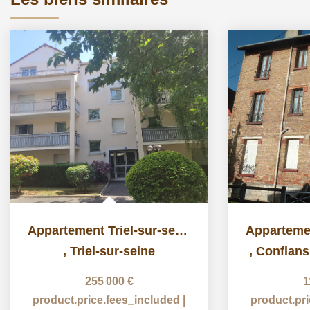
Appartement Triel-sur-seine 3 pièce(s) 68.15 m2
,
Triel-sur-seine
,
Conflans
255 000 €
1
product.price.fees_included
|
product.pr