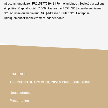
Intracommunautaire : FR11537728941 | Forme juridique : Société par actions
simplifiée | Capital social : 7 500 | Assurance RCP : NC | Nom du médiateur :
NC | Adresse du médiateur : NC | Adresse du site : NC |
Entreprise
juridiquement et financièrement indépendante
L'AGENCE
188 RUE PAUL DOUMER, 78510 TRIEL SUR SEINE
Nous contacter
Présentation