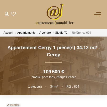
NOTRE AGENCE
Accueil
Appartements
A vendre
Studio T1
Référence 604
VENTES
Appartement Cergy 1 pièce(s) 34.12 m2
,
LOCATIONS
Cergy
GESTION
109 500 €
product.price.fees_charges.teaser
NOS PLUS
1
pièce(s)
•
34
m²
•
Réf : 604
CONTACT
A vendre