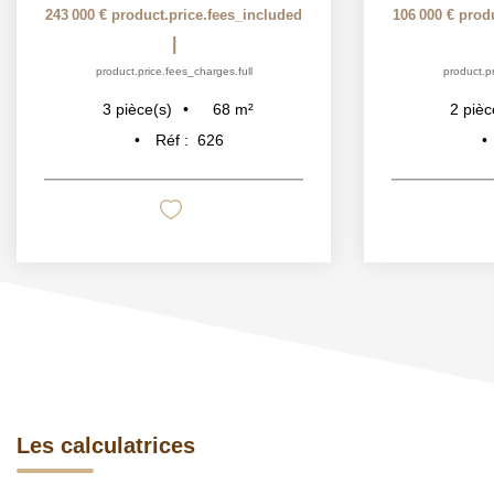
243 000 €
product.price.fees_included
106 000 €
prod
|
product.price.fees_charges.full
product.pr
68
m²
3
pièce(s)
2
pièc
Réf :
626
Les calculatrices