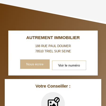
TAUX DE PROPRIÉTAIRES
TAUX D'HABITATION
TAXE FONCIÈRE
PART DES MÉNAGES SANS
VOITURE
DISTANCE DE L'AÉROPORT :
SUPERFICIE :
AUTREMENT IMMOBILIER
RÉSULTATS DES LYCÉES
ECOLES ET CRÈCHES
188 RUE PAUL DOUMER
78510
TRIEL SUR SEINE
RESTAURANTS ET CAFÉS
COMMERCES
Nous écrire
Voir le numéro
MÉDECINS
Votre Conseiller :