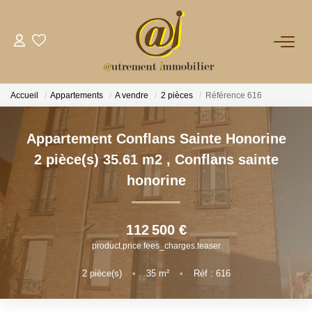
NOTRE AGENCE
Accueil
Appartements
A vendre
2 pièces
Référence 616
VENTES
Appartement Conflans Sainte Honorine
LOCATIONS
2 pièce(s) 35.61 m2
,
Conflans sainte
honorine
GESTION
112 500 €
NOS PLUS
product.price.fees_charges.teaser
2
pièce(s)
•
35
m²
•
Réf : 616
CONTACT