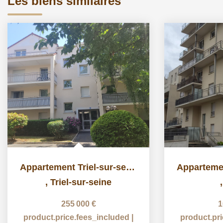
Les biens similaires
Appartement Triel-sur-seine 3 pièce(s) 68.15 m2
,
Triel-sur-seine
255 000 €
1
product.price.fees_included
|
product.pr