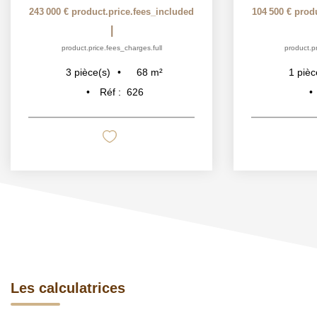
243 000 €
product.price.fees_included
104 500 €
prod
|
product.price.fees_charges.full
product.pr
68
m²
3
pièce(s)
1
pièc
Réf :
626
Les calculatrices