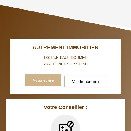
TAUX DE PROPRIÉTAIRES
TAUX D'HABITATION
TAXE FONCIÈRE
PART DES MÉNAGES SANS
VOITURE
DISTANCE DE L'AÉROPORT :
SUPERFICIE :
AUTREMENT IMMOBILIER
RÉSULTATS DES LYCÉES
ECOLES ET CRÈCHES
188 RUE PAUL DOUMER
78510
TRIEL SUR SEINE
RESTAURANTS ET CAFÉS
COMMERCES
Nous écrire
Voir le numéro
MÉDECINS
Votre Conseiller :