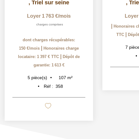
,
Triel sur seine
,
Tri
Loyer 1 763 €/mois
Loyer
charges comprises
|
Honoraires ch
|
TTC
Dépôt
dont charges récupérables:
7
pièce
|
150 €/mois
Honoraires charge
|
locataire: 1 397 € TTC
Dépôt de
garantie: 1 613 €
107
m²
5
pièce(s)
Réf :
358