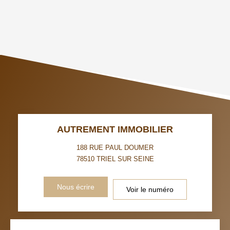
AGE MOYEN
REVENU MENSUEL PAR
MÉNAGE
TAUX DE PROPRIÉTAIRES
TAUX D'HABITATION
TAXE FONCIÈRE
PART DES MÉNAGES SANS
VOITURE
DISTANCE DE L'AÉROPORT :
SUPERFICIE :
AUTREMENT IMMOBILIER
RÉSULTATS DES LYCÉES
ECOLES ET CRÈCHES
188 RUE PAUL DOUMER
78510
TRIEL SUR SEINE
RESTAURANTS ET CAFÉS
COMMERCES
Nous écrire
Voir le numéro
MÉDECINS