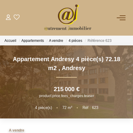
NOTRE AGENCE
Accueil
Appartements
A vendre
4 pièces
Référence 623
VENTES
Appartement Andresy 4 pièce(s) 72.18
LOCATIONS
m2
,
Andresy
GESTION
215 000 €
product.price.fees_charges.teaser
NOS PLUS
4
pièce(s)
•
72
m²
•
Réf : 623
CONTACT
A vendre