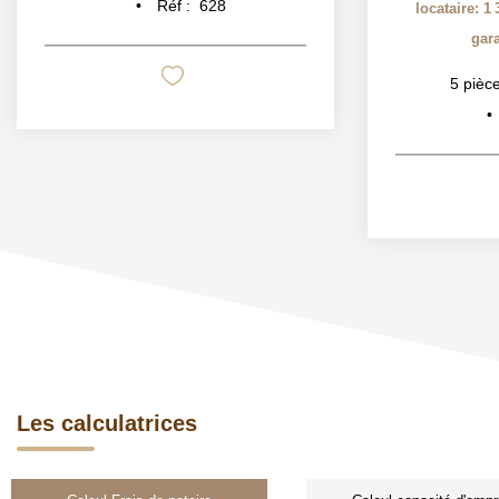
Réf :
628
locataire: 1
gara
5
pièce
Les calculatrices