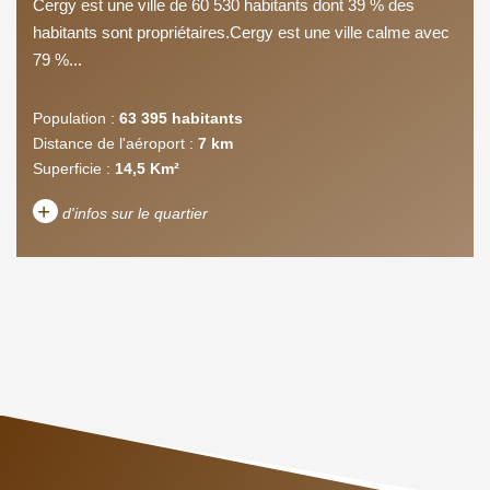
Cergy est une ville de 60 530 habitants dont 39 % des
habitants sont propriétaires.Cergy est une ville calme avec
79 %...
Population :
63 395 habitants
Distance de l'aéroport :
7 km
Superficie :
14,5 Km²
+
d'infos sur le quartier
DENSITÉ DE POPULATION
ENFANTS ET ADOLESCENTS
AGE MOYEN
REVENU MENSUEL PAR
MÉNAGE
TAUX DE PROPRIÉTAIRES
TAUX D'HABITATION
TAXE FONCIÈRE
PART DES MÉNAGES SANS