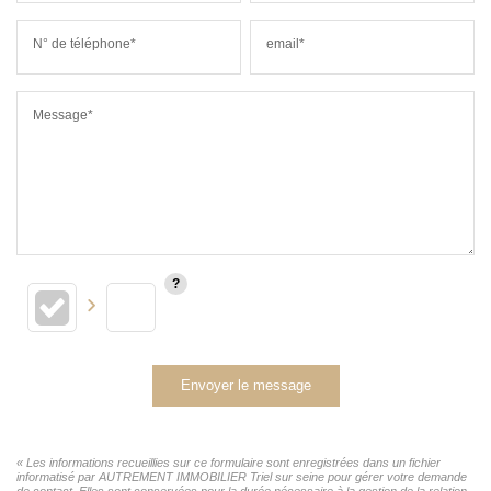
N° de téléphone*
email*
Message*
Envoyer le message
« Les informations recueillies sur ce formulaire sont enregistrées dans un fichier
informatisé par AUTREMENT IMMOBILIER Triel sur seine pour gérer votre demande
de contact. Elles sont conservées pour la durée nécessaire à la gestion de la relation