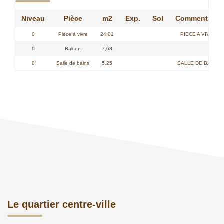
Niveau
Pièce
m2
Exp.
Sol
Commentaire
0
Pièce à vivre
24,01
PIECE A VIVRE -
0
Balcon
7,68
0
Salle de bains
5,25
SALLE DE BAINS -
Le quartier centre-ville