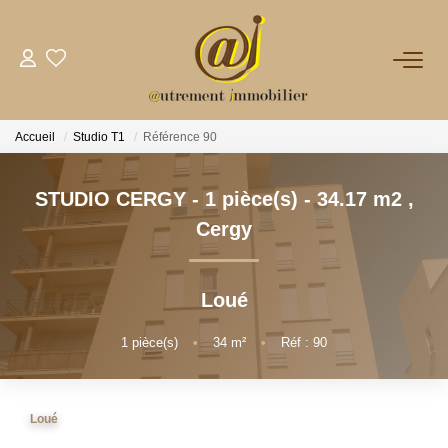
NOTRE AGENCE
Accueil
Studio T1
Référence 90
VENTES
STUDIO CERGY - 1 pièce(s) - 34.17 m2
,
LOCATIONS
Cergy
GESTION
Loué
NOS PLUS
1
pièce(s)
•
34
m²
•
Réf : 90
CONTACT
Loué