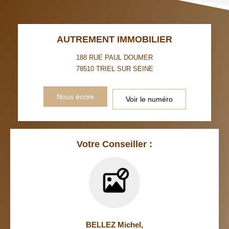
VOITURE
DISTANCE DE L'AÉROPORT :
SUPERFICIE :
AUTREMENT IMMOBILIER
RÉSULTATS DES LYCÉES
ECOLES ET CRÈCHES
188 RUE PAUL DOUMER
78510
TRIEL SUR SEINE
RESTAURANTS ET CAFÉS
COMMERCES
Nous écrire
Voir le numéro
MÉDECINS
Votre Conseiller :
BELLEZ Michel
,