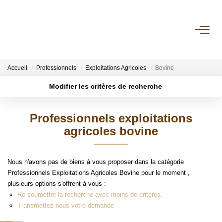
NOTRE AGENCE
Accueil
Professionnels
Exploitations Agricoles
Bovine
VENTES
Modifier les critères de recherche
Localisation
Type de transaction
Surface min
LOCATIONS
Professionnels exploitations
Type de bien
agricoles bovine
Plus de critères
Budget max
GESTION
Créer une alerte
Nous n'avons pas de biens à vous proposer dans la catégorie
NOS PLUS
Professionnels Exploitations Agricoles Bovine pour le moment ,
plusieurs options s'offrent à vous :
Re-soumettre la recherche avec moins de critères.
CONTACT
Transmettez-nous votre demande