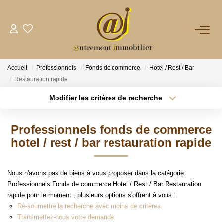
NOTRE AGENCE
Accueil
Professionnels
Fonds de commerce
Hotel / Rest / Bar
VENTES
Restauration rapide
Modifier les critères de recherche
Type de transaction
Localisation
LOCATIONS
Acheter
Localisation
Professionnels fonds de commerce
Type de bien
GESTION
Sélectionnez...
Surface min
hotel / rest / bar restauration rapide
Plus de critères
Budget max
NOS PLUS
Nous n'avons pas de biens à vous proposer dans la catégorie
Professionnels Fonds de commerce Hotel / Rest / Bar Restauration
Créer une alerte
rapide pour le moment , plusieurs options s'offrent à vous :
CONTACT
Re-soumettre la recherche avec moins de critères.
Transmettez-nous votre demande