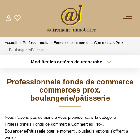
NOTRE AGENCE
Accueil
Professionnels
Fonds de commerce
Commerces Prox.
VENTES
Boulangerie/Pâtisserie
Modifier les critères de recherche
Type de transaction
Localisation
LOCATIONS
Acheter
Localisation
Professionnels fonds de commerce
Type de bien
GESTION
Sélectionnez...
Surface min
commerces prox.
boulangerie/pâtisserie
Plus de critères
Budget max
NOS PLUS
Nous n'avons pas de biens à vous proposer dans la catégorie
Créer une alerte
Professionnels Fonds de commerce Commerces Prox.
CONTACT
Boulangerie/Pâtisserie pour le moment , plusieurs options s'offrent à
vous :