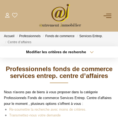
NOTRE AGENCE
Accueil
Professionnels
Fonds de commerce
Services Entrep.
VENTES
Centre d’affaires
Modifier les critères de recherche
Type de transaction
Localisation
LOCATIONS
Acheter
Localisation
Professionnels fonds de commerce
Type de bien
GESTION
Sélectionnez...
Surface min
services entrep. centre d’affaires
Plus de critères
Budget max
NOS PLUS
Nous n'avons pas de biens à vous proposer dans la catégorie
Professionnels Fonds de commerce Services Entrep. Centre d’affaires
Créer une alerte
pour le moment , plusieurs options s'offrent à vous :
CONTACT
Re-soumettre la recherche avec moins de critères.
Transmettez-nous votre demande