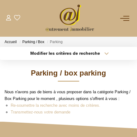
NOTRE AGENCE
Accueil
Parking / Box
Parking
VENTES
Modifier les critères de recherche
Type de transaction
Localisation
Acheter
Localisation
LOCATIONS
Parking / box parking
Type de bien
Sélectionnez...
Surface min
GESTION
Nous n'avons pas de biens à vous proposer dans la catégorie Parking /
Plus de critères
Budget max
Box Parking pour le moment , plusieurs options s'offrent à vous :
NOS PLUS
Re-soumettre la recherche avec moins de critères.
Créer une alerte
Transmettez-nous votre demande
CONTACT