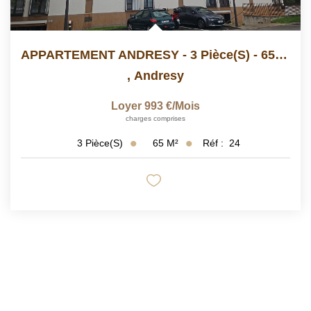
APPARTEMENT ANDRESY - 3 Pièce(s) - 65.06 M2
,
Andresy
Loyer 993 €/mois
charges comprises
65
M²
Réf :
24
3
Pièce(s)