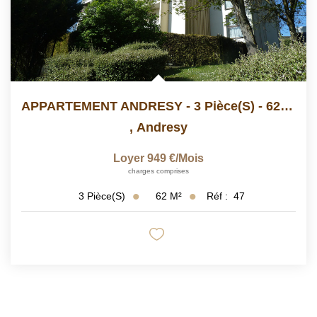
APPARTEMENT ANDRESY - 3 Pièce(s) - 62.27 M2
,
Andresy
Loyer 949 €/mois
charges comprises
62
M²
Réf :
47
3
Pièce(s)