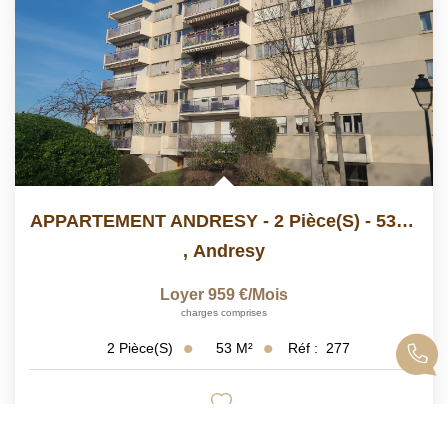
APPARTEMENT ANDRESY - 2 Pièce(s) - 53.39 M2
,
Andresy
Loyer 959 €/mois
charges comprises
53
M²
Réf :
277
2
Pièce(s)