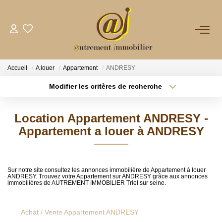
NOTRE AGENCE
Accueil
A louer
Appartement
ANDRESY
VENTES
Modifier les critères de recherche
Type de transaction
Localisation
Acheter
Localisation
LOCATIONS
Location Appartement ANDRESY -
Type de bien
Sélectionnez...
Surface min
Appartement a louer à ANDRESY
GESTION
Plus de critères
Budget max
NOS PLUS
Sur notre site consultez les annonces immobilière de Appartement à louer
ANDRESY. Trouvez votre Appartement sur ANDRESY grâce aux annonces
Créer une alerte
immobilières de AUTREMENT IMMOBILIER Triel sur seine.
CONTACT
Achat / Vente Appartement ANDRESY