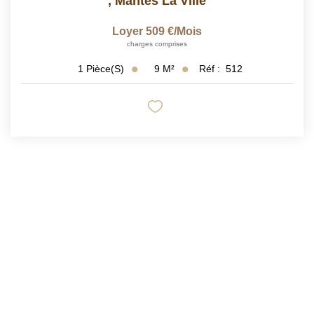
,
Mantes La Ville
Loyer 509 €/mois
charges comprises
9
M²
Réf :
512
1
Pièce(s)