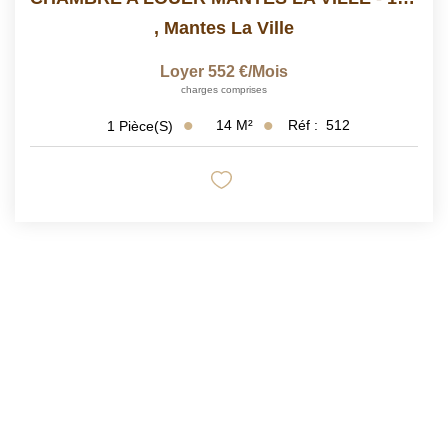
,
Mantes La Ville
Loyer 552 €/mois
charges comprises
14
M²
Réf :
512
1
Pièce(s)