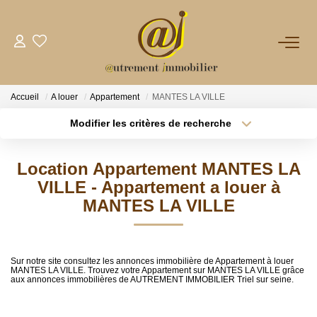
NOTRE AGENCE
Accueil
A louer
Appartement
MANTES LA VILLE
VENTES
Modifier les critères de recherche
Type de transaction
Localisation
Acheter
Localisation
LOCATIONS
Location Appartement MANTES LA
Type de bien
Sélectionnez...
Surface min
VILLE - Appartement a louer à
GESTION
MANTES LA VILLE
Plus de critères
Budget max
NOS PLUS
Créer une alerte
Sur notre site consultez les annonces immobilière de Appartement à louer
MANTES LA VILLE. Trouvez votre Appartement sur MANTES LA VILLE grâce
aux annonces immobilières de AUTREMENT IMMOBILIER Triel sur seine.
CONTACT