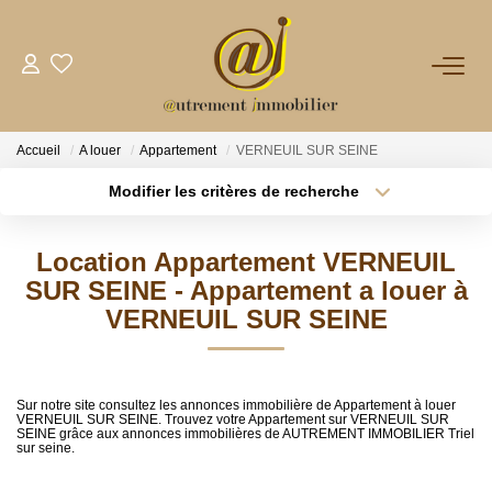
NOTRE AGENCE
Accueil
A louer
Appartement
VERNEUIL SUR SEINE
VENTES
Modifier les critères de recherche
Type de transaction
Localisation
Acheter
Localisation
LOCATIONS
Location Appartement VERNEUIL
Type de bien
Sélectionnez...
Surface min
SUR SEINE - Appartement a louer à
GESTION
VERNEUIL SUR SEINE
Plus de critères
Budget max
NOS PLUS
Créer une alerte
Sur notre site consultez les annonces immobilière de Appartement à louer
VERNEUIL SUR SEINE. Trouvez votre Appartement sur VERNEUIL SUR
SEINE grâce aux annonces immobilières de AUTREMENT IMMOBILIER Triel
CONTACT
sur seine.