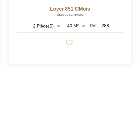
Loyer 851 €/mois
charges comprises
40
M²
Réf :
288
2
Pièce(s)