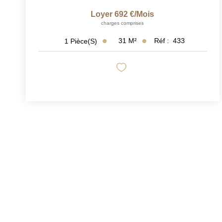
Loyer 692 €/mois
charges comprises
31
M²
Réf :
433
1
Pièce(s)